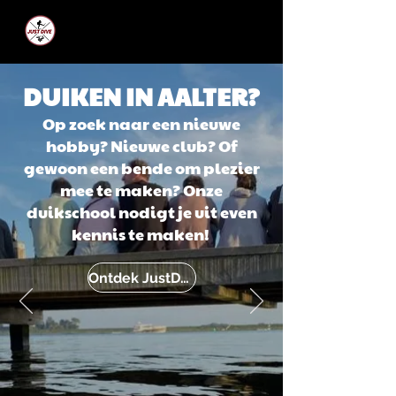
JUST DIVE
DUIKEN IN AALTER?
Op zoek naar een nieuwe
hobby? Nieuwe club? Of
gewoon een bende om plezier
mee te maken? Onze
duikschool nodigt je uit even
kennis te maken!
Ontdek JustDive