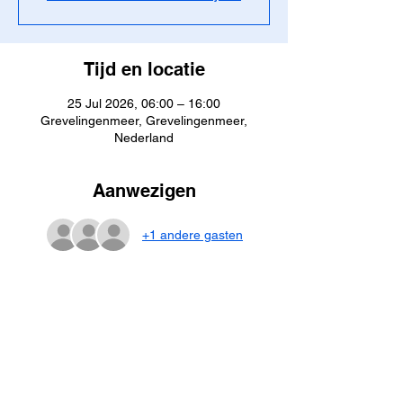
Tijd en locatie
25 Jul 2026, 06:00 – 16:00
Grevelingenmeer, Grevelingenmeer,
Nederland
Aanwezigen
+1 andere gasten
Over het evenement
Open water duiken in kader van de KD1 
opleiding. Iedereen kan aansluiten mits 
genoeg kader/buddy's.