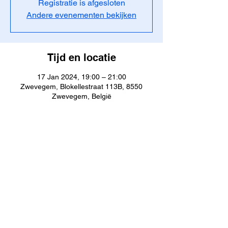
Registratie is afgesloten
Andere evenementen bekijken
Tijd en locatie
17 Jan 2024, 19:00 – 21:00
Zwevegem, Blokellestraat 113B, 8550
Zwevegem, België
Aanwezigen
Alles bekijken
JustDive | Aalter, Oost-Vlaanderen, België |
Contact