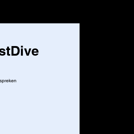
CONTACT
Inloggen
stDive
espreken