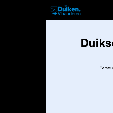
DUIKEN
Duiks
Eerste 