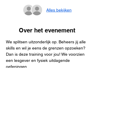
Alles bekijken
Over het evenement
We splitsen uitzonderlijk op. Beheers jij alle 
skills en wil je eens de grenzen opzoeken? 
Dan is deze training voor jou! We voorzien 
een lesgever en fysiek uitdagende 
oefeningen.
Toch nog niet 100% vertrouwd met alle 
skills? Toch liever op het gemak trainen? 
Kan je om een of andere reden je niet 
voluit smijten? Ook voor jou voorzien we 
een lesgever!
Meer informatie bij één van de lesgevers