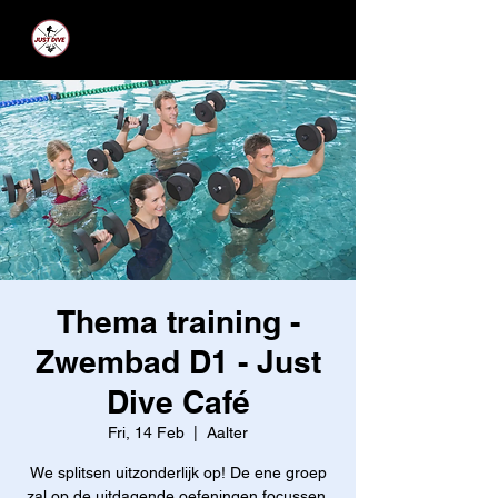
JUST DIVE
Thema training -
Zwembad D1 - Just
Dive Café
Fri, 14 Feb
  |  
Aalter
We splitsen uitzonderlijk op! De ene groep
zal op de uitdagende oefeningen focussen,