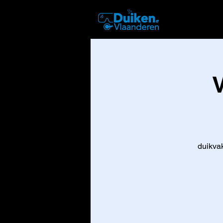
DUIKEN
duikvak