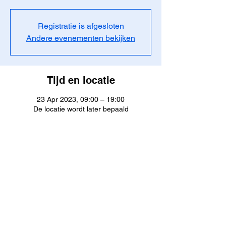
Registratie is afgesloten
Andere evenementen bekijken
Tijd en locatie
23 Apr 2023, 09:00 – 19:00
De locatie wordt later bepaald
Over het evenement
VVW organiseert in 2023 de I2 opleiding 
met 3 dagdelen (23/4, 30/4, 7/5) en daarna 
IHVD (6,8,13 juni).
JustDive | Aalter, Oost-Vlaanderen, België |
Contact