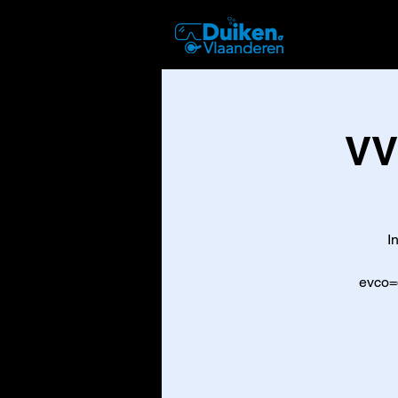
DUIKEN
VV
I
evco=