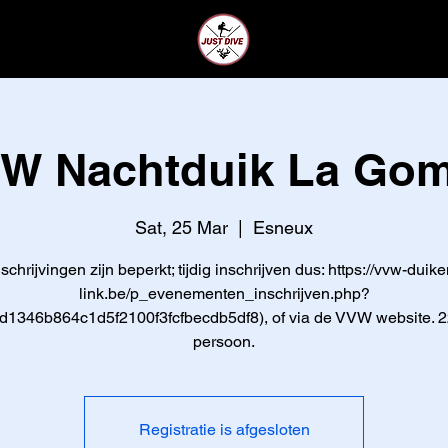
CLUB
LEDEN
W Nachtduik La Go
Sat, 25 Mar
  |  
Esneux
nschrijvingen zijn beperkt; tijdig inschrijven dus: https://vvw-duike
link.be/p_evenementen_inschrijven.php?
d1346b864c1d5f2100f3fcfbecdb5df8), of via de VVW website. 2
persoon.
Registratie is afgesloten