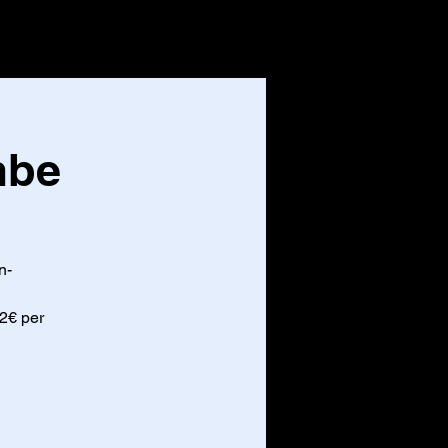
CONTACT
Inloggen
mbe
n-
2€ per