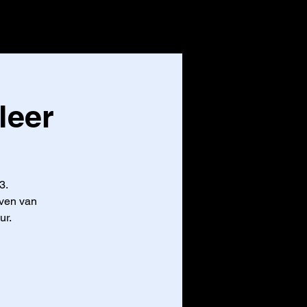
CONTACT
Inloggen
leer
3.
even van
ur.