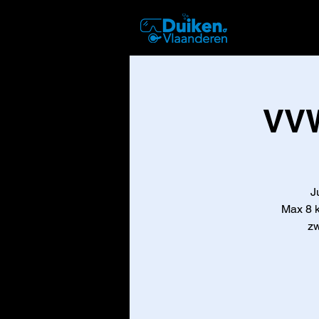
DUIKEN
VVW
J
Max 8 k
zw