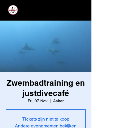
JUST DIVE
Zwembadtraining en
justdivecafé
Fri, 07 Nov
  |  
Aalter
Tickets zijn niet te koop
Andere evenementen bekijken