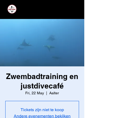
JUST DIVE
Zwembadtraining en
justdivecafé
Fri, 22 May
  |  
Aalter
Tickets zijn niet te koop
Andere evenementen bekijken