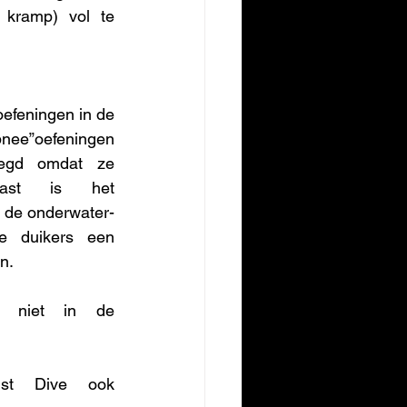
 kramp) vol te 
efeningen in de 
ee”oefeningen 
egd omdat ze 
aast is het 
 de onderwater-
e duikers een 
n. 
n niet in de 
ust Dive ook 