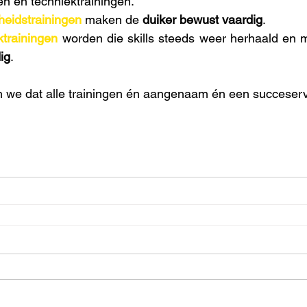
en en techniektrainingen. 
gheidstrainingen
 maken de 
duiker bewust vaardig
. 
ktrainingen
 worden die skills steeds weer herhaald en
ig
.
 we dat alle trainingen én aangenaam én een succeserva