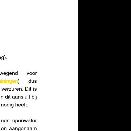
ng).
wegend voor 
ainingen
) dus 
verzuren. Dit is 
it aansluit bij 
 nodig heeft:
een openwater 
k en aangenaam 