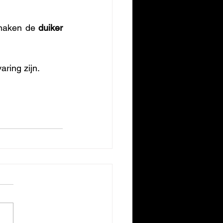
 maken de 
duiker 
ring zijn.