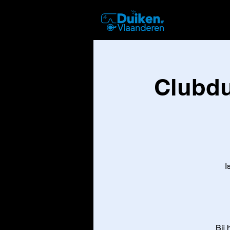
DUIKEN
Clubdu
I
Bij