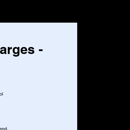
CONTACT
Inloggen
arges -
ol
end.