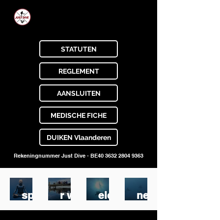
JUST DIVE
STATUTEN
REGLEMENT
AANSLUITEN
MEDISCHE FICHE
DUIKEN Vlaanderen
Rekeningnummer Just Dive - BE40
3632 2804 9363
Ont
Waa
Opl
Trai
spa
r we
eide
nen,
nne
voor
n,
lasti
n,
gaa
hoe
g ?