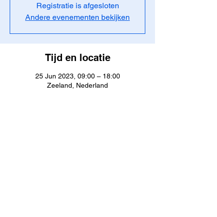
Registratie is afgesloten
Andere evenementen bekijken
Tijd en locatie
25 Jun 2023, 09:00 – 18:00
Zeeland, Nederland
Aanwezigen
Alles bekijken
JustDive | Aalter, Oost-Vlaanderen, België |
Contact