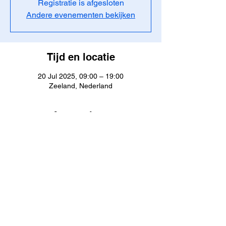
Registratie is afgesloten
Andere evenementen bekijken
Tijd en locatie
20 Jul 2025, 09:00 – 19:00
Zeeland, Nederland
Aanwezigen
Alles bekijken
JustDive | Aalter, Oost-Vlaanderen, België |
Contact