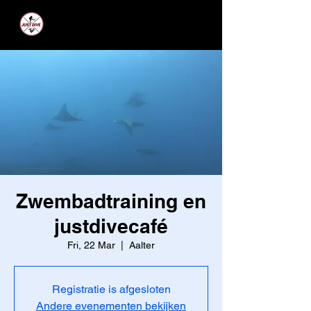
JUST DIVE
Zwembadtraining en
justdivecafé
Fri, 22 Mar
  |  
Aalter
Registratie is afgesloten
Andere evenementen bekijken