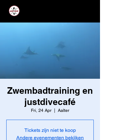
JUST DIVE
Zwembadtraining en
justdivecafé
Fri, 24 Apr
  |  
Aalter
Tickets zijn niet te koop
Andere evenementen bekijken